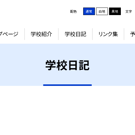
配色
通常
白地
黒地
文字
プページ
学校紹介
学校日記
リンク集
学校日記