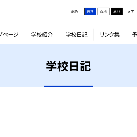
配色
通常
白地
黒地
文字
プページ
学校紹介
学校日記
リンク集
学校日記