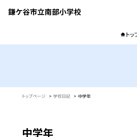
鎌ケ谷市立南部小学校
トッ
トップページ
>
学校日記
>
中学年
中学年