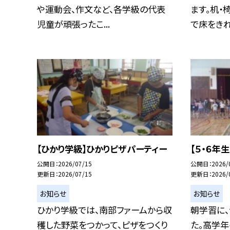
や運動会、作文など、各学級の代表
ます。机・
児童が頑張ったこ...
で床をきれい
【ひかり学級】ひかりピザパーティー
【５・６年
公開日
2026/07/15
公開日
2026/
更新日
2026/07/15
更新日
2026/
お知らせ
お知らせ
ひかり学級では、南部ファームから収
朝学習に
穫した野菜をつかって、ピザをつくり
た。高学