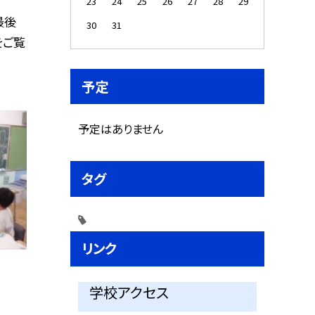
23
24
25
26
27
28
29
最後
30
31
をご覧
予定
予定はありません
タグ
リンク
学校アクセス