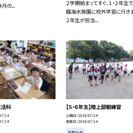
２学期始まってすぐ、１・２年生
月の...
臨海水族園に校外学習に行きま
２年生が担当...
生活科
【５・６年生】陸上部朝練習
07/14
公開日
2026/07/14
07/14
更新日
2026/07/14
お知らせ