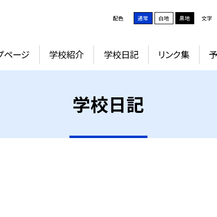
配色
通常
白地
黒地
文字
プページ
学校紹介
学校日記
リンク集
学校日記