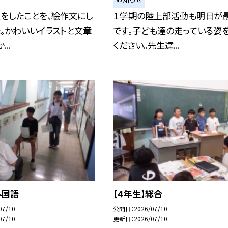
をしたことを、絵作文にし
１学期の陸上部活動も明日が
。かわいいイラストと文章
です。子ども達の走っている姿
..
ください。先生達...
外国語
【４年生】総合
07/10
公開日
2026/07/10
07/10
更新日
2026/07/10