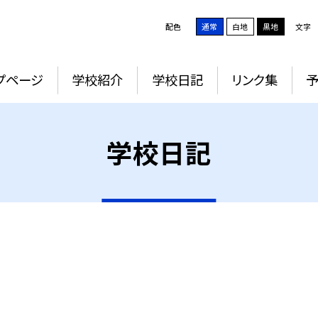
配色
通常
白地
黒地
文字
プページ
学校紹介
学校日記
リンク集
学校日記