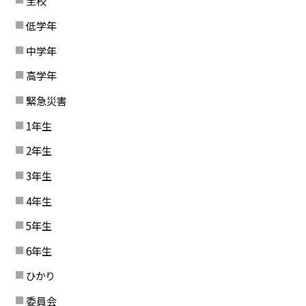
全校
低学年
中学年
高学年
緊急災害
1年生
2年生
3年生
4年生
5年生
6年生
ひかり
委員会