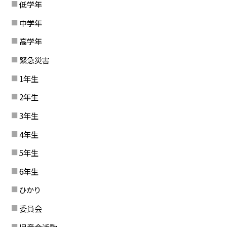
低学年
中学年
高学年
緊急災害
1年生
2年生
3年生
4年生
5年生
6年生
ひかり
委員会
児童会活動