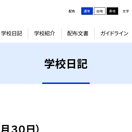
配色
通常
白地
黒地
文字
学校日記
学校紹介
配布文書
ガイドライン
学校日記
月３０日）