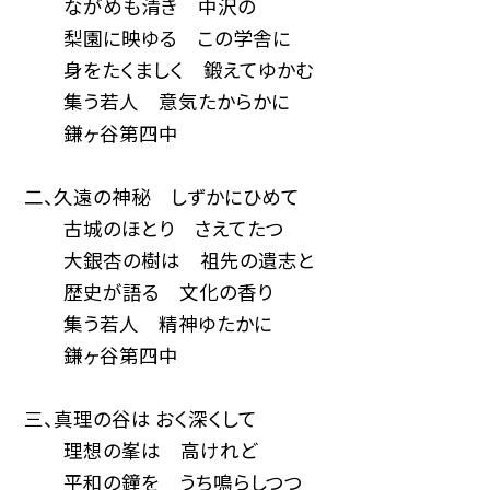
ながめも清き 中沢の
梨園に映ゆる この学舎に
身をたくましく 鍛えてゆかむ
集う若人 意気たからかに
鎌ヶ谷第四中
二、久遠の神秘 しずかにひめて
古城のほとり さえてたつ
大銀杏の樹は 祖先の遺志と
歴史が語る 文化の香り
集う若人 精神ゆたかに
鎌ヶ谷第四中
三、真理の谷は おく深くして
理想の峯は 高けれど
平和の鐘を うち鳴らしつつ