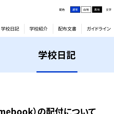
配色
通常
白地
黒地
文字
学校日記
学校紹介
配布文書
ガイドライン
学校日記
mebook）の配付について