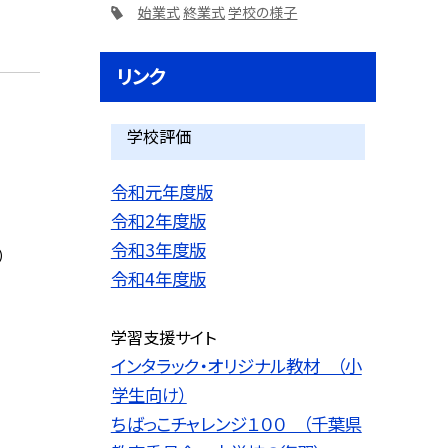
始業式
終業式
学校の様子
リンク
学校評価
令和元年度版
令和2年度版
令和3年度版
）
令和4年度版
学習支援サイト
インタラック・オリジナル教材 （小
学生向け）
ちばっこチャレンジ１００ （千葉県