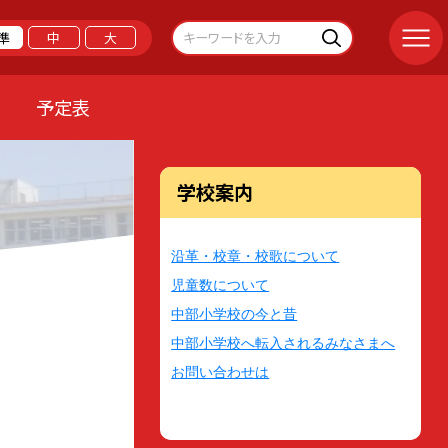
準
中
大
予定表
学校案内
沿革・校章・校歌について
児童数について
中部小学校の今と昔
中部小学校へ転入されるみなさまへ
お問い合わせは