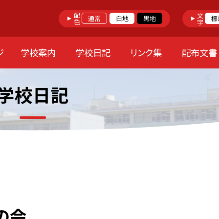
配色
文字
通常
白地
黒地
標
ジ
学校案内
学校日記
リンク集
配布文書
学校日記
の会