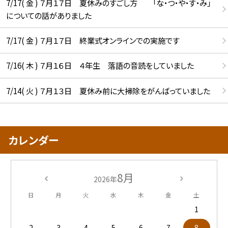
7/17( 金 ) ７月１７日 夏休みのすごし方 「な・つ・や・す・み」
についての話がありました
7/17( 金 ) ７月１７日 終業式オンラインでの実施です
7/16( 木 ) ７月１６日 ４年生 落語の音読をしていました
7/14( 火 ) ７月１３日 夏休み前に大掃除をがんばっていました
カレンダー
8月
2026年
日
月
火
水
木
金
土
1
2
3
4
5
6
7
8