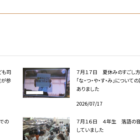
ども司
７月１７日 夏休みのすご
童が参
「な・つ・や・す・み」について
ありました
2026/07/17
での
７月１６日 ４年生 落語の
していました