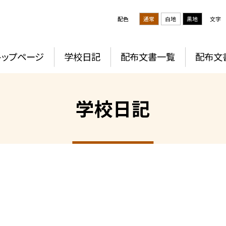
配色
通常
白地
黒地
文字
トップページ
学校日記
配布文書一覧
配布文
学校日記