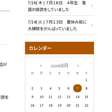
7/16( 木 ) ７月１６日 ４年生 落
語の音読をしていました
7/14( 火 ) ７月１３日 夏休み前に
大掃除をがんばっていました
カレンダー
し方
の話が
8月
2026年
日
月
火
水
木
金
土
1
2
3
4
5
6
7
8
音読を
9
10
11
12
13
14
15
16
17
18
19
20
21
22