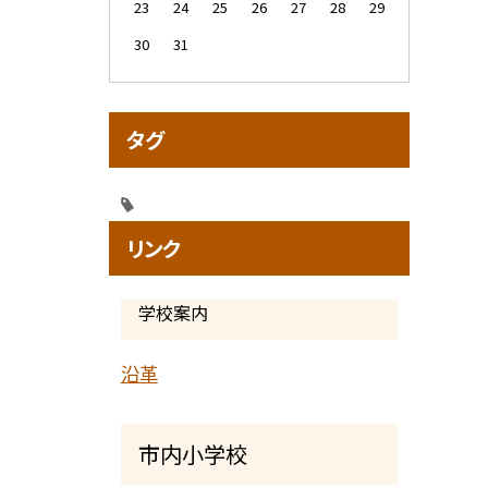
23
24
25
26
27
28
29
30
31
タグ
リンク
学校案内
沿革
市内小学校