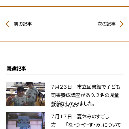
前の記事
次の記事
関連記事
７月２３日 市立図書館で子ども
司書養成講座があり、２名の児童
が参加していました。
2026/07/23
７月１７日 夏休みのすごし
方 「な・つ・や・す・み」について